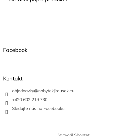
Z
á
p
a
Facebook
t
í
Kontakt
objednavky
@
nabytekjirousek.eu
+420 602 219 730
Sledujte nás na Facebooku
Vytvořil Shoptet