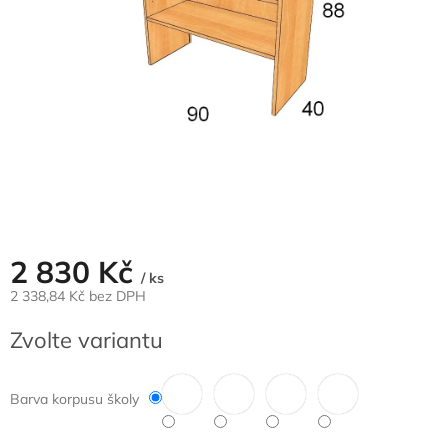
2 830 Kč
/ ks
2 338,84 Kč bez DPH
Měrná
Zvolte variantu
cena:
Barva korpusu školy