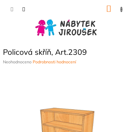
Přejít
NÁKU
na
obsah
KOŠÍK
Policová skříň, Art.2309
Průměrné
Neohodnoceno
Podrobnosti hodnocení
hodnocení
produktu
je
0,0
z
5
hvězdiček.