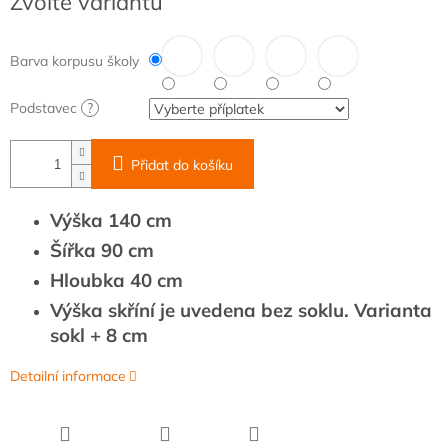
Zvolte variantu
cena:
Barva korpusu školy
Podstavec
?
Přidat do košíku
Výška 140 cm
Šířka 90 cm
Hloubka 40 cm
Výška skříní je uvedena bez soklu. Varianta
sokl + 8 cm
Detailní informace