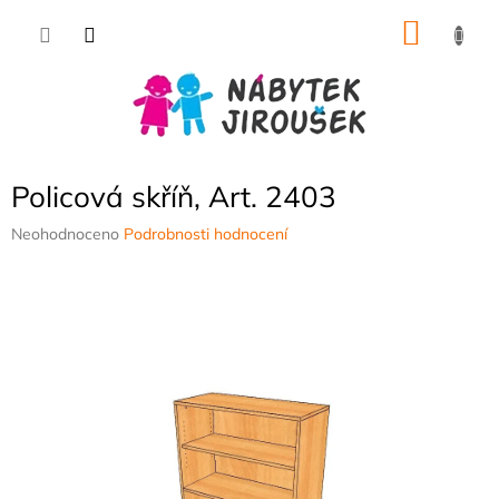
Přejít
NÁKU
na
obsah
KOŠÍK
Policová skříň, Art. 2403
Průměrné
Neohodnoceno
Podrobnosti hodnocení
hodnocení
produktu
je
0,0
z
5
hvězdiček.