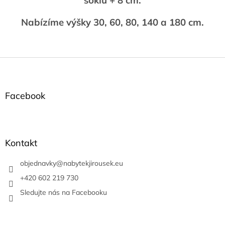
soklu + 8 cm.
Nabízíme výšky 30, 60, 80, 140 a 180 cm.
Z
á
p
a
Facebook
t
í
Kontakt
objednavky
@
nabytekjirousek.eu
+420 602 219 730
Sledujte nás na Facebooku