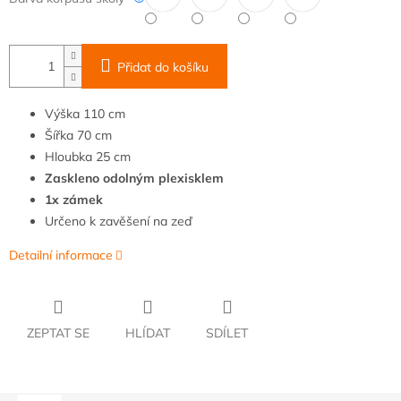
Přidat do košíku
Výška
110
cm
Šířka
70
cm
Hloubka
25
cm
Zaskleno odolným plexisklem
1x zámek
Určeno k zavěšení na zeď
Detailní informace
ZEPTAT SE
HLÍDAT
SDÍLET