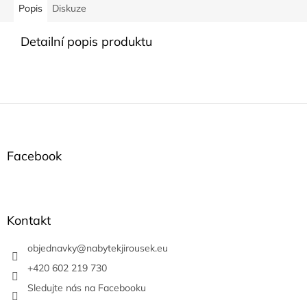
Popis
Diskuze
Detailní popis produktu
Z
á
p
a
Facebook
t
í
Kontakt
objednavky
@
nabytekjirousek.eu
+420 602 219 730
Sledujte nás na Facebooku