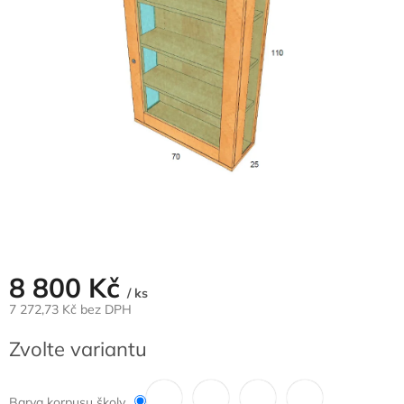
8 800 Kč
/ ks
7 272,73 Kč bez DPH
Měrná
Zvolte variantu
cena:
Barva korpusu školy