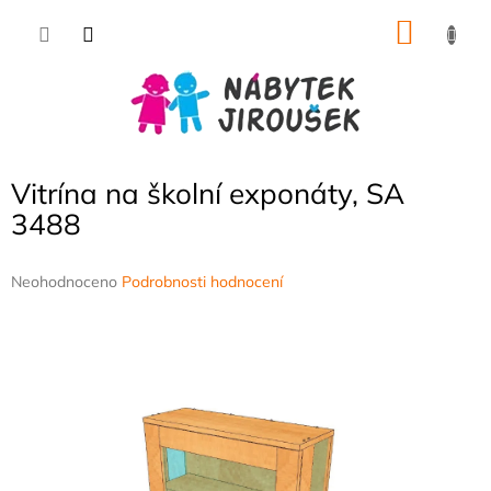
Přejít
NÁKU
na
obsah
KOŠÍK
Vitrína na školní exponáty, SA
3488
Průměrné
Neohodnoceno
Podrobnosti hodnocení
hodnocení
produktu
je
0,0
z
5
hvězdiček.