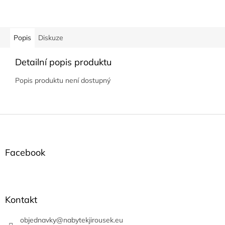
Popis
Diskuze
Detailní popis produktu
Popis produktu není dostupný
Z
á
p
a
Facebook
t
í
Kontakt
objednavky
@
nabytekjirousek.eu