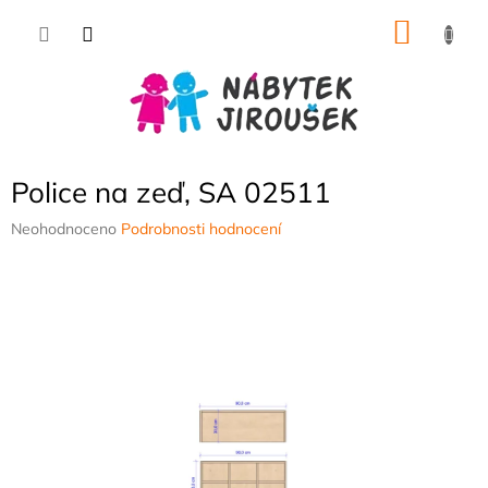
Přejít
NÁKU
na
obsah
KOŠÍK
Police na zeď, SA 02511
Průměrné
Neohodnoceno
Podrobnosti hodnocení
hodnocení
produktu
je
0,0
z
5
hvězdiček.