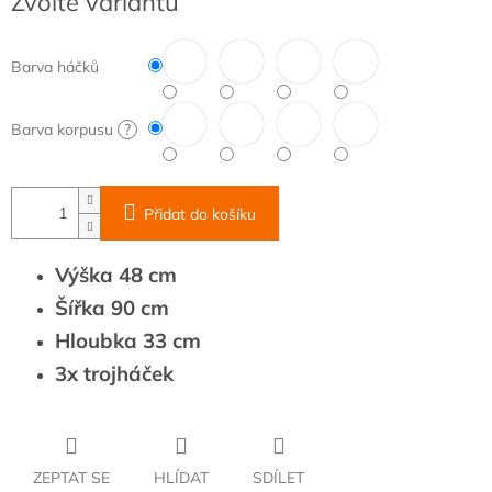
Zvolte variantu
cena:
Barva háčků
Barva korpusu
?
Přidat do košíku
Výška 48 cm
Šířka 90 cm
Hloubka 33 cm
3x trojháček
ZEPTAT SE
HLÍDAT
SDÍLET