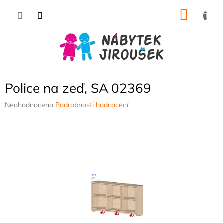
Přejít
NÁKU
na
obsah
KOŠÍK
Police na zeď, SA 02369
Průměrné
Neohodnoceno
Podrobnosti hodnocení
hodnocení
produktu
je
0,0
z
5
hvězdiček.