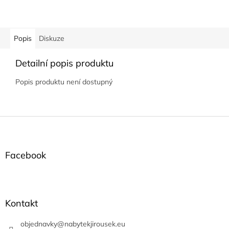
Popis
Diskuze
Detailní popis produktu
Popis produktu není dostupný
Z
á
p
a
Facebook
t
í
Kontakt
objednavky
@
nabytekjirousek.eu