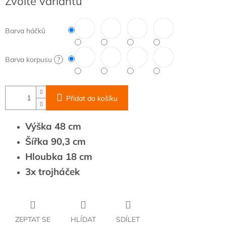
Zvolte variantu
cena:
Barva háčků
Barva korpusu
?
Přidat do košíku
Výška 48 cm
Šířka 90,3 cm
Hloubka 18 cm
3x trojháček
ZEPTAT SE
HLÍDAT
SDÍLET