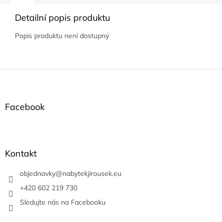
Detailní popis produktu
Popis produktu není dostupný
Z
á
p
a
Facebook
t
í
Kontakt
objednavky
@
nabytekjirousek.eu
+420 602 219 730
Sledujte nás na Facebooku