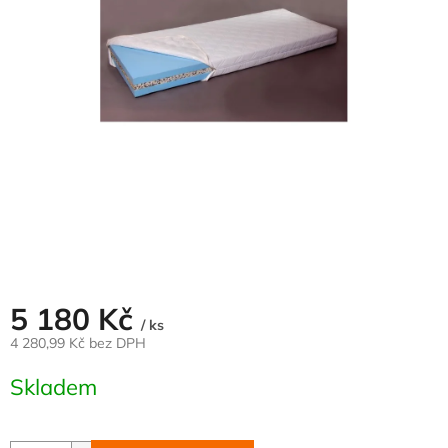
5 180 Kč
/ ks
4 280,99 Kč bez DPH
Měrná
Skladem
cena: