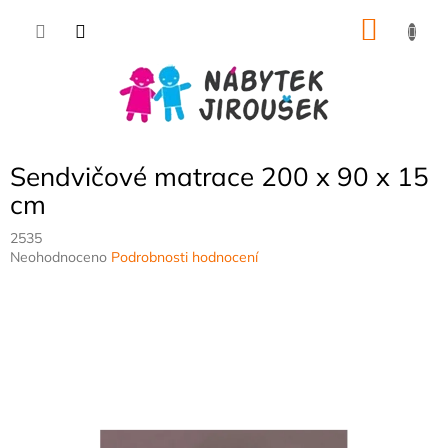
Přejít
NÁKU
na
obsah
KOŠÍK
Sendvičové matrace 200 x 90 x 15
cm
2535
Průměrné
Neohodnoceno
Podrobnosti hodnocení
hodnocení
produktu
je
0,0
z
5
hvězdiček.