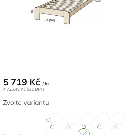
5 719 Kč
/ ks
4 726,45 Kč bez DPH
Měrná
Zvolte variantu
cena: