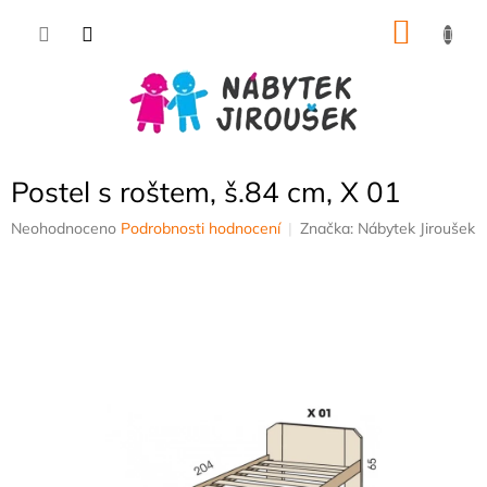
Přejít
NÁKU
na
obsah
KOŠÍK
Postel s roštem, š.84 cm, X 01
Průměrné
Neohodnoceno
Podrobnosti hodnocení
Značka:
Nábytek Jiroušek
hodnocení
produktu
je
0,0
z
5
hvězdiček.