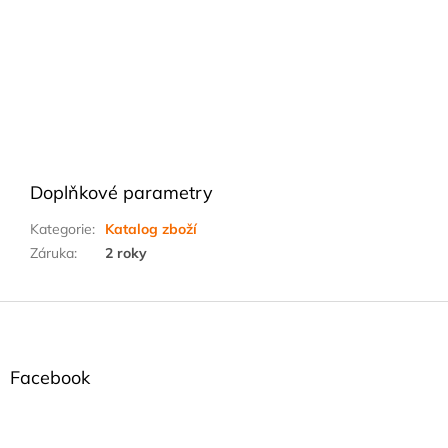
Doplňkové parametry
Kategorie
:
Katalog zboží
Záruka
:
2 roky
Z
á
p
a
Facebook
t
í