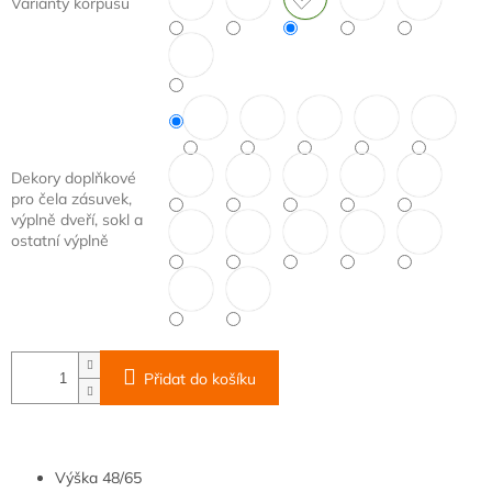
Varianty korpusu
Dekory doplňkové
pro čela zásuvek,
výplně dveří, sokl a
ostatní výplně
Přidat do košíku
Výška
48/65