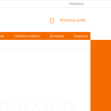
Přihlášení
NÁKUPNÍ
Prázdný košík
KOŠÍK
nás
Ukázka realizací
Kontakty
Doprava
Obchodn