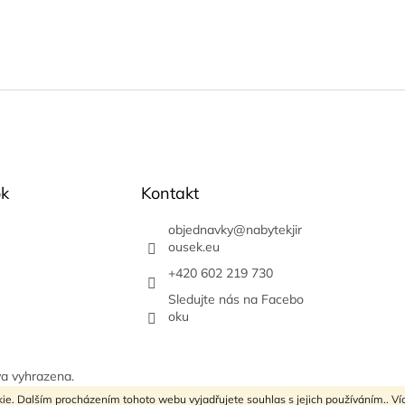
k
Kontakt
objednavky
@
nabytekjir
ousek.eu
+420 602 219 730
Sledujte nás na Facebo
oku
va vyhrazena.
ie. Dalším procházením tohoto webu vyjadřujete souhlas s jejich používáním.. Ví