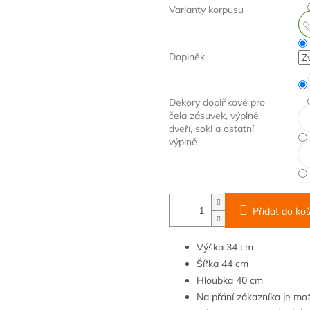
Varianty korpusu
Doplněk
Dekory doplňkové pro
čela zásuvek, výplně
dveří, sokl a ostatní
výplně
Přidat do koš
Výška
34 cm
Šířka
44
cm
Hloubka
40 cm
Na přání zákazníka je m