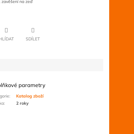
k zavěšení na zeď
HLÍDAT
SDÍLET
lňkové parametry
gorie
:
Katalog zboží
ka
:
2 roky