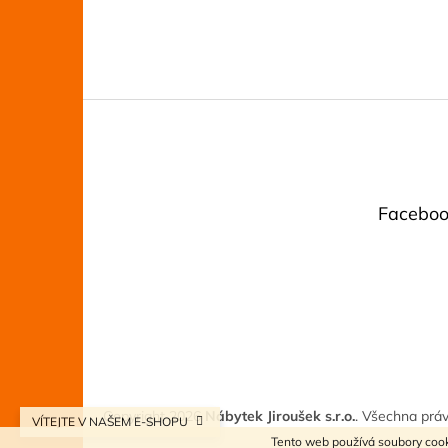
Z
á
p
a
t
Faceboo
í
Copyright 2026
Nábytek Jiroušek s.r.o.
. Všechna prá
VÍTEJTE V NAŠEM E-SHOPU
Tento web používá soubory cook