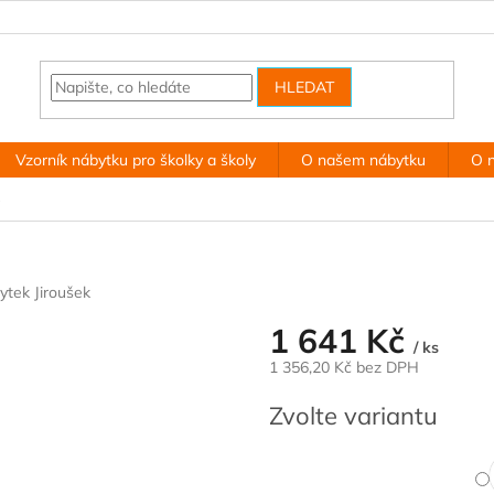
HLEDAT
Vzorník nábytku pro školky a školy
O našem nábytku
O 
ytek Jiroušek
1 641 Kč
/ ks
1 356,20 Kč bez DPH
Měrná
Zvolte variantu
cena: