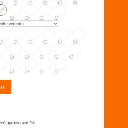
íku
ožná úprava rozměrů