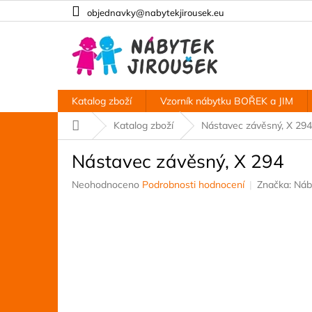
Přejít
objednavky@nabytekjirousek.eu
na
obsah
Katalog zboží
Vzorník nábytku BOŘEK a JIM
Domů
Katalog zboží
Nástavec závěsný, X 294
Nástavec závěsný, X 294
Průměrné
Neohodnoceno
Podrobnosti hodnocení
Značka:
Náb
hodnocení
produktu
je
0,0
z
5
hvězdiček.