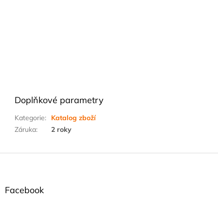
Doplňkové parametry
Kategorie
:
Katalog zboží
Záruka
:
2 roky
Z
á
p
a
Facebook
t
í