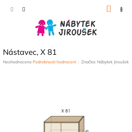
Přejít
NÁKU
na
obsah
KOŠÍK
Nástavec, X 81
Průměrné
Neohodnoceno
Podrobnosti hodnocení
Značka:
Nábytek Jiroušek
hodnocení
produktu
je
0,0
z
5
hvězdiček.