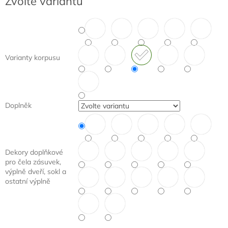
Zvolte variantu
cena:
Varianty korpusu
Doplněk
Dekory doplňkové
pro čela zásuvek,
výplně dveří, sokl a
ostatní výplně