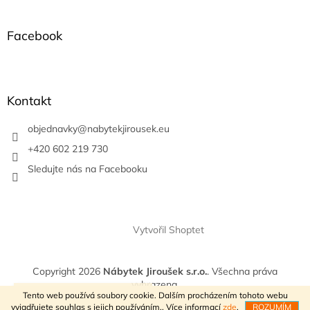
á
p
a
Facebook
t
í
Kontakt
objednavky
@
nabytekjirousek.eu
+420 602 219 730
Sledujte nás na Facebooku
Vytvořil Shoptet
Copyright 2026
Nábytek Jiroušek s.r.o.
. Všechna práva
vyhrazena.
VÍTEJTE V NAŠEM E-SHOPU
Tento web používá soubory cookie. Dalším procházením tohoto webu
vyjadřujete souhlas s jejich používáním.. Více informací
zde
.
ROZUMÍM