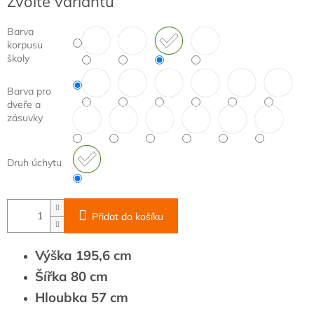
Zvolte variantu
cena:
Barva
korpusu
školy
Barva pro
dveře a
zásuvky
Druh úchytu
Přidat do košíku
Výška 195,6 cm
Šířka 80 cm
Hloubka 57 cm