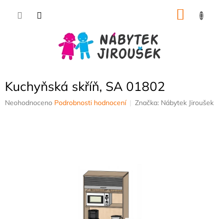
Přejít
NÁKU
na
obsah
KOŠÍK
Kuchyňská skříň, SA 01802
Průměrné
Neohodnoceno
Podrobnosti hodnocení
Značka:
Nábytek Jiroušek
hodnocení
produktu
je
0,0
z
5
hvězdiček.