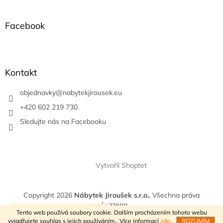
á
p
a
Facebook
t
í
Kontakt
objednavky
@
nabytekjirousek.eu
+420 602 219 730
Sledujte nás na Facebooku
Vytvořil Shoptet
Copyright 2026
Nábytek Jiroušek s.r.o.
. Všechna práva
vyhrazena.
VÍTEJTE V NAŠEM E-SHOPU
Tento web používá soubory cookie. Dalším procházením tohoto webu
vyjadřujete souhlas s jejich používáním.. Více informací
zde
.
ROZUMÍM