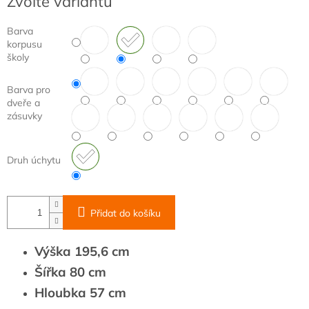
Zvolte variantu
cena:
Barva
korpusu
školy
Barva pro
dveře a
zásuvky
Druh úchytu
Přidat do košíku
Výška 195,6 cm
Šířka 80 cm
Hloubka 57 cm