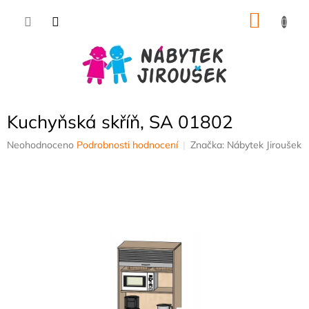
Přejít
NÁKU
na
obsah
KOŠÍK
Kuchyňská skříň, SA 01802
Průměrné
Neohodnoceno
Podrobnosti hodnocení
Značka:
Nábytek Jiroušek
hodnocení
produktu
je
0,0
z
5
hvězdiček.