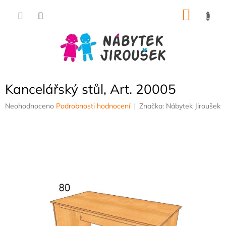
Přejít
NÁKU
na
obsah
KOŠÍK
Kancelářský stůl, Art. 20005
Průměrné
Neohodnoceno
Podrobnosti hodnocení
Značka:
Nábytek Jiroušek
hodnocení
produktu
je
0,0
z
5
hvězdiček.