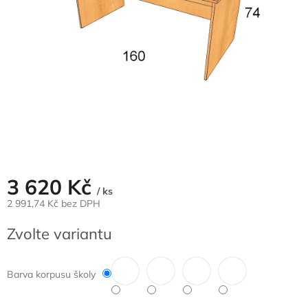
3 620 Kč
/ ks
2 991,74 Kč bez DPH
Měrná
Zvolte variantu
cena:
Barva korpusu školy