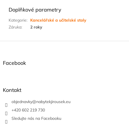
Doplňkové parametry
Kategorie
:
Kancelářské a učitelské stoly
Záruka
:
2 roky
Z
á
p
a
Facebook
t
í
Kontakt
objednavky
@
nabytekjirousek.eu
+420 602 219 730
Sledujte nás na Facebooku