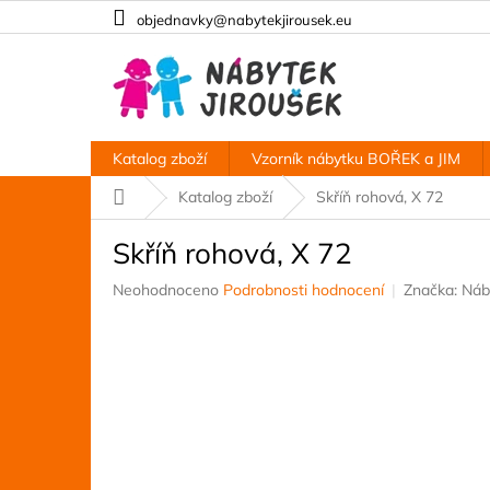
Přejít
objednavky@nabytekjirousek.eu
na
obsah
Katalog zboží
Vzorník nábytku BOŘEK a JIM
Domů
Katalog zboží
Skříň rohová, X 72
Skříň rohová, X 72
Průměrné
Neohodnoceno
Podrobnosti hodnocení
Značka:
Náb
hodnocení
produktu
je
0,0
z
5
hvězdiček.