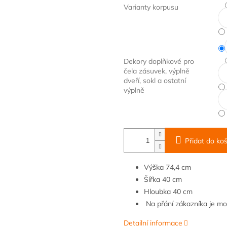
Varianty korpusu
Dekory doplňkové pro
čela zásuvek, výplně
dveří, sokl a ostatní
výplně
Přidat do koš
Výška
74
,4 cm
Šířka
40 cm
Hloubka
40 cm
Na přání zákazníka je m
Detailní informace