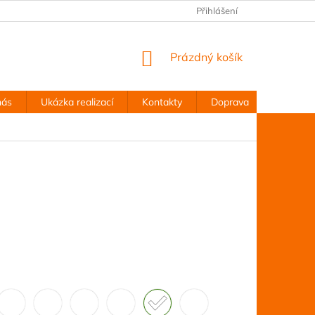
Přihlášení
NÁKUPNÍ
Prázdný košík
KOŠÍK
nás
Ukázka realizací
Kontakty
Doprava
Obchodn