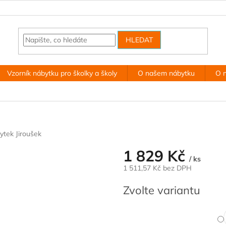
HLEDAT
Vzorník nábytku pro školky a školy
O našem nábytku
O 
ytek Jiroušek
1 829 Kč
/ ks
1 511,57 Kč bez DPH
Měrná
Zvolte variantu
cena: