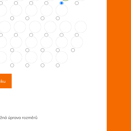
íku
ožná úprava rozměrů