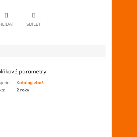
HLÍDAT
SDÍLET
lňkové parametry
gorie
:
Katalog zboží
ka
:
2 roky