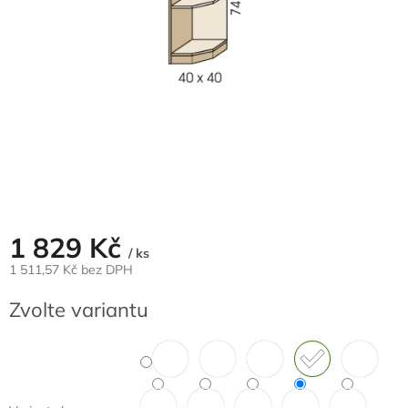
1 829 Kč
/ ks
1 511,57 Kč bez DPH
Měrná
Zvolte variantu
cena: