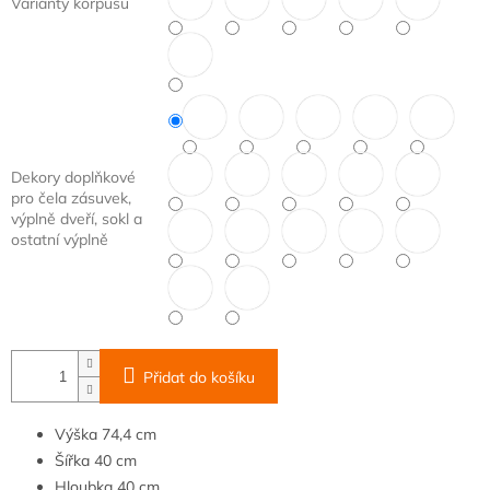
Varianty korpusu
Dekory doplňkové
pro čela zásuvek,
výplně dveří, sokl a
ostatní výplně
Přidat do košíku
Výška
74
,4 cm
Šířka
40 cm
Hloubka
40 cm