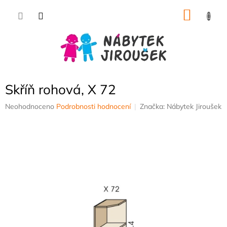
Přejít
NÁKU
na
obsah
KOŠÍK
Skříň rohová, X 72
Průměrné
Neohodnoceno
Podrobnosti hodnocení
Značka:
Nábytek Jiroušek
hodnocení
produktu
je
0,0
z
5
hvězdiček.