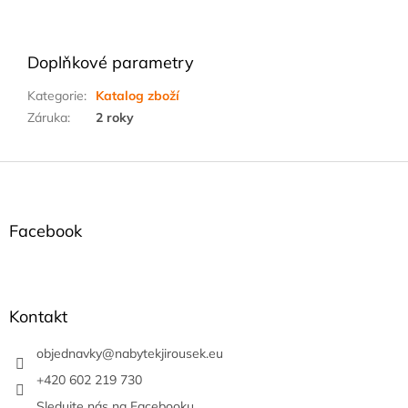
Doplňkové parametry
Kategorie
:
Katalog zboží
Záruka
:
2 roky
Z
á
p
a
Facebook
t
í
Kontakt
objednavky
@
nabytekjirousek.eu
+420 602 219 730
Sledujte nás na Facebooku