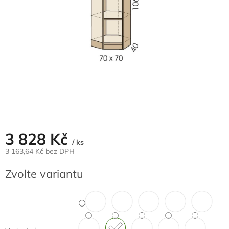
3 828 Kč
/ ks
3 163,64 Kč bez DPH
Měrná
Zvolte variantu
cena: