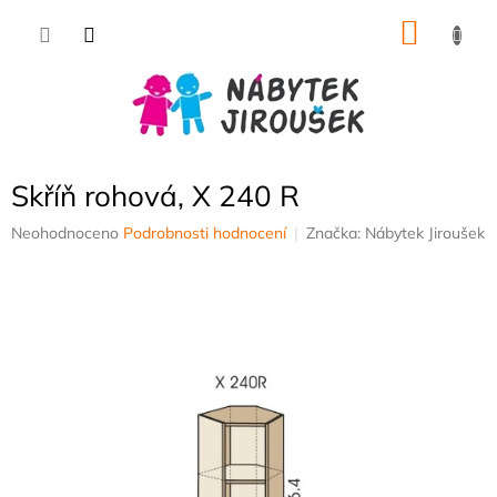
Přejít
NÁKU
na
obsah
KOŠÍK
Skříň rohová, X 240 R
Průměrné
Neohodnoceno
Podrobnosti hodnocení
Značka:
Nábytek Jiroušek
hodnocení
produktu
je
0,0
z
5
hvězdiček.