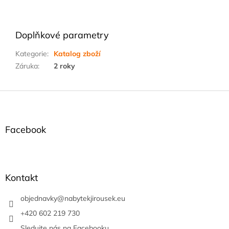
Doplňkové parametry
Kategorie
:
Katalog zboží
Záruka
:
2 roky
Z
á
p
a
Facebook
t
í
Kontakt
objednavky
@
nabytekjirousek.eu
+420 602 219 730
Sledujte nás na Facebooku