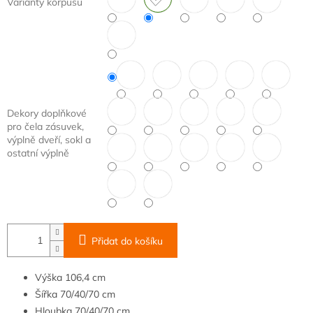
Varianty korpusu
Dekory doplňkové
pro čela zásuvek,
výplně dveří, sokl a
ostatní výplně
Přidat do košíku
Výška
106,4 cm
Šířka
70/40/70 cm
Hloubka
70/40/70 cm