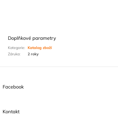
Doplňkové parametry
Kategorie
:
Katalog zboží
Záruka
:
2 roky
Z
á
p
a
Facebook
t
í
Kontakt