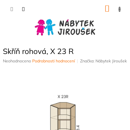
Přejít
NÁKU
na
obsah
KOŠÍK
Skříň rohová, X 23 R
Průměrné
Neohodnoceno
Podrobnosti hodnocení
Značka:
Nábytek Jiroušek
hodnocení
produktu
je
0,0
z
5
hvězdiček.