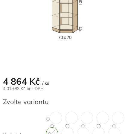
4 864 Kč
/ ks
4 019,83 Kč bez DPH
Měrná
Zvolte variantu
cena: