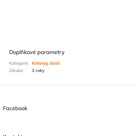
Doplňkové parametry
Kategorie
:
Katalog zboží
Záruka
:
2 roky
Z
á
p
a
Facebook
t
í