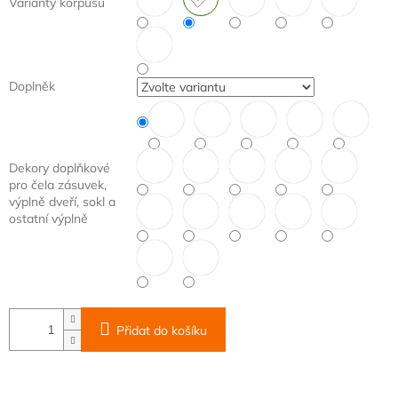
Varianty korpusu
Doplněk
Dekory doplňkové
pro čela zásuvek,
výplně dveří, sokl a
ostatní výplně
Přidat do košíku