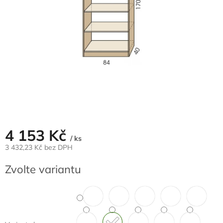
4 153 Kč
/ ks
3 432,23 Kč bez DPH
Měrná
Zvolte variantu
cena: