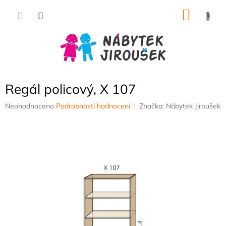
Přejít
NÁKU
na
obsah
KOŠÍK
Regál policový, X 107
Průměrné
Neohodnoceno
Podrobnosti hodnocení
Značka:
Nábytek Jiroušek
hodnocení
produktu
je
0,0
z
5
hvězdiček.