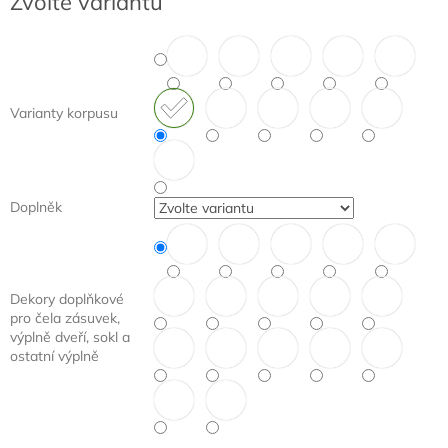
Zvolte variantu
cena:
Varianty korpusu
Doplněk
Dekory doplňkové
pro čela zásuvek,
výplně dveří, sokl a
ostatní výplně