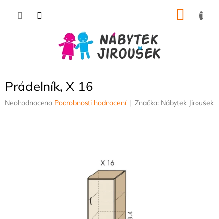
Přejít
NÁKU
na
obsah
KOŠÍK
Prádelník, X 16
Průměrné
Neohodnoceno
Podrobnosti hodnocení
Značka:
Nábytek Jiroušek
hodnocení
produktu
je
0,0
z
5
hvězdiček.