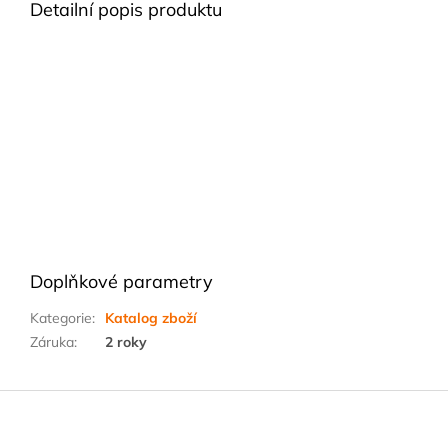
Detailní popis produktu
Doplňkové parametry
Kategorie
:
Katalog zboží
Záruka
:
2 roky
Z
á
p