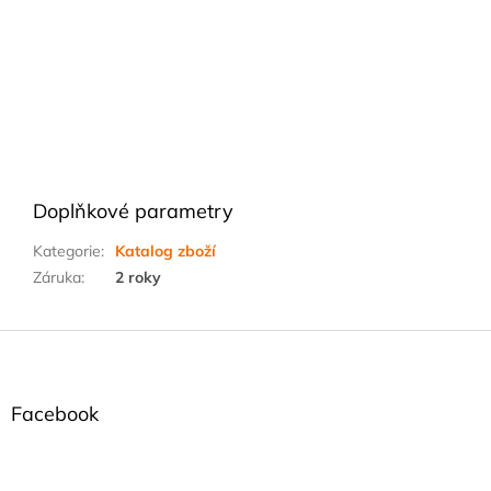
Doplňkové parametry
Kategorie
:
Katalog zboží
Záruka
:
2 roky
Z
á
p
a
Facebook
t
í