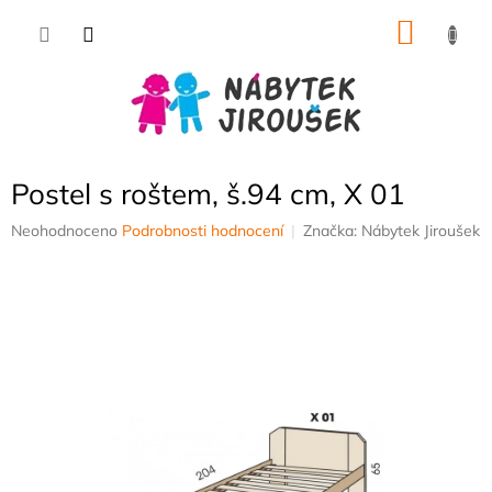
Přejít
NÁKU
na
obsah
KOŠÍK
Postel s roštem, š.94 cm, X 01
Průměrné
Neohodnoceno
Podrobnosti hodnocení
Značka:
Nábytek Jiroušek
hodnocení
produktu
je
0,0
z
5
hvězdiček.