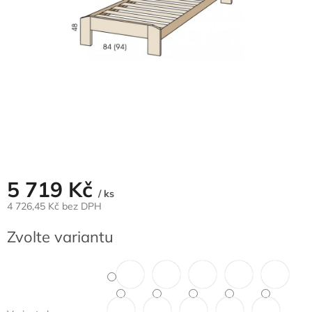
5 719 Kč
/ ks
4 726,45 Kč bez DPH
Měrná
Zvolte variantu
cena: