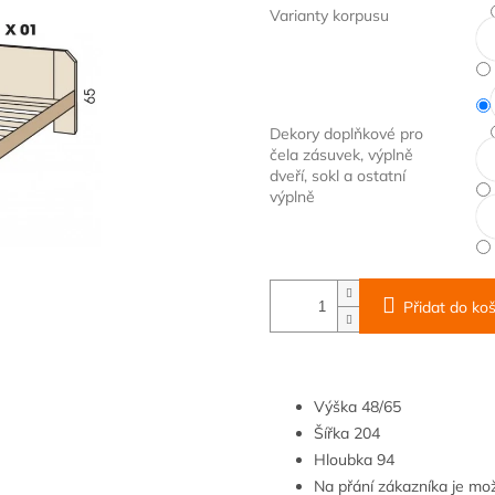
Varianty korpusu
Dekory doplňkové pro
čela zásuvek, výplně
dveří, sokl a ostatní
výplně
Přidat do koš
Výška
48/65
Šířka
204
Hloubka
9
4
Na přání zákazníka je m