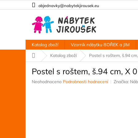
Přejít
objednavky@nabytekjirousek.eu
na
obsah
Katalog zboží
Vzorník nábytku BOŘEK a JIM
Domů
Katalog zboží
Postel s roštem, š.94 cm
Postel s roštem, š.94 cm, X 
Průměrné
Neohodnoceno
Podrobnosti hodnocení
Značka:
Náb
hodnocení
produktu
je
0,0
z
5
hvězdiček.