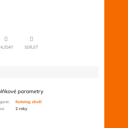
HLÍDAT
SDÍLET
lňkové parametry
gorie
:
Katalog zboží
ka
:
2 roky