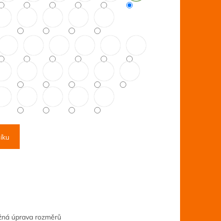
íku
ožná úprava rozměrů