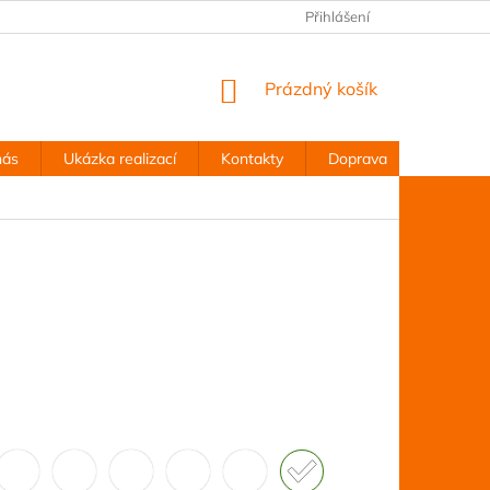
Přihlášení
NÁKUPNÍ
Prázdný košík
KOŠÍK
nás
Ukázka realizací
Kontakty
Doprava
Obchodn