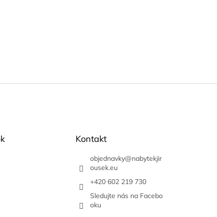
k
Kontakt
objednavky
@
nabytekjir
ousek.eu
+420 602 219 730
Sledujte nás na Facebo
oku