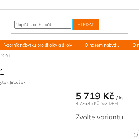
HLEDAT
Vzorník nábytku pro školky a školy
O našem nábytku
O 
, X 01
01
ytek Jiroušek
5 719 Kč
/ ks
4 726,45 Kč bez DPH
Měrná
Zvolte variantu
cena: