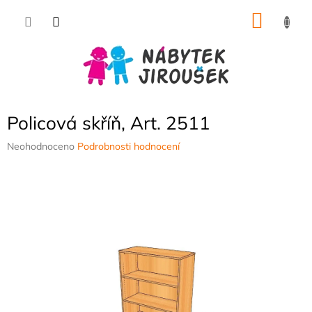
Přejít
NÁKU
na
obsah
KOŠÍK
Policová skříň, Art. 2511
Průměrné
Neohodnoceno
Podrobnosti hodnocení
hodnocení
produktu
je
0,0
z
5
hvězdiček.