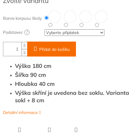
Zvolte variantu
cena:
Barva korpusu školy
Podstavec
?
Přidat do košíku
Výška 180 cm
Šířka 90 cm
Hloubka 40 cm
Výška skříní je uvedena bez soklu. Varianta
sokl + 8 cm
Detailní informace