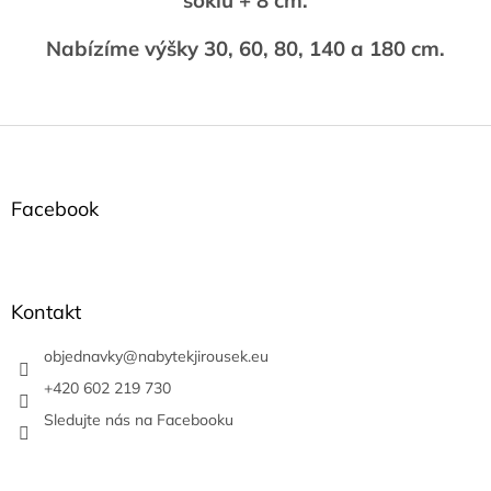
soklu + 8 cm.
Nabízíme výšky 30, 60, 80, 140 a 180 cm.
Z
á
p
a
Facebook
t
í
Kontakt
objednavky
@
nabytekjirousek.eu
+420 602 219 730
Sledujte nás na Facebooku