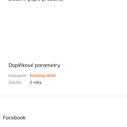
Doplňkové parametry
Kategorie
:
Katalog zboží
Záruka
:
2 roky
Z
á
p
a
Facebook
t