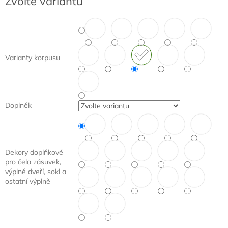
Zvolte variantu
cena:
Varianty korpusu
Doplněk
Dekory doplňkové
pro čela zásuvek,
výplně dveří, sokl a
ostatní výplně