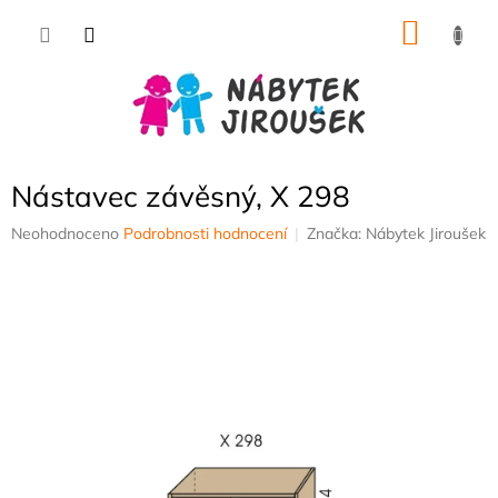
Přejít
NÁKU
na
obsah
KOŠÍK
Nástavec závěsný, X 298
Průměrné
Neohodnoceno
Podrobnosti hodnocení
Značka:
Nábytek Jiroušek
hodnocení
produktu
je
0,0
z
5
hvězdiček.