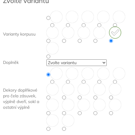
Zvolte variantu
cena:
Varianty korpusu
Doplněk
Dekory doplňkové
pro čela zásuvek,
výplně dveří, sokl a
ostatní výplně