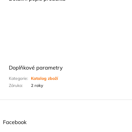
Doplňkové parametry
Kategorie
:
Katalog zboží
Záruka
:
2 roky
Z
á
p
a
Facebook
t