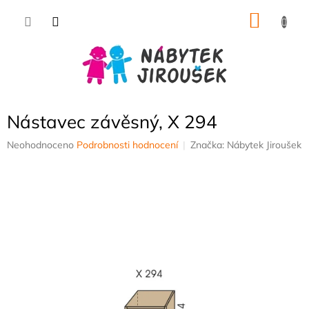
Přejít
NÁKU
na
obsah
KOŠÍK
Nástavec závěsný, X 294
Průměrné
Neohodnoceno
Podrobnosti hodnocení
Značka:
Nábytek Jiroušek
hodnocení
produktu
je
0,0
z
5
hvězdiček.