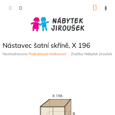
Přejít
NÁKU
na
obsah
KOŠÍK
Nástavec šatní skříně, X 196
Průměrné
Neohodnoceno
Podrobnosti hodnocení
Značka:
Nábytek Jiroušek
hodnocení
produktu
je
0,0
z
5
hvězdiček.