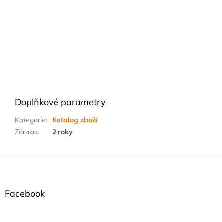
Doplňkové parametry
Kategorie
:
Katalog zboží
Záruka
:
2 roky
Z
á
p
a
Facebook
t
í