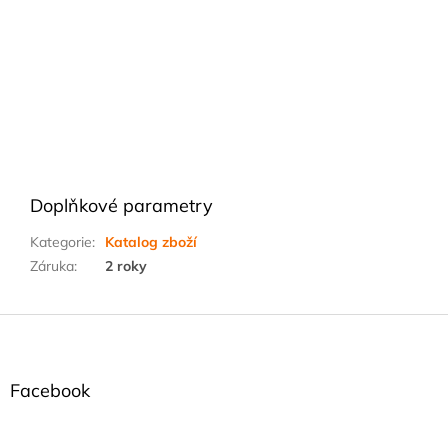
Doplňkové parametry
Kategorie
:
Katalog zboží
Záruka
:
2 roky
Z
á
p
a
Facebook
t
í