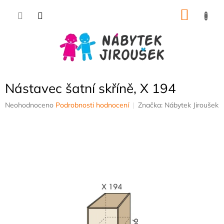
Přejít
NÁKU
na
obsah
KOŠÍK
Nástavec šatní skříně, X 194
Průměrné
Neohodnoceno
Podrobnosti hodnocení
Značka:
Nábytek Jiroušek
hodnocení
produktu
je
0,0
z
5
hvězdiček.