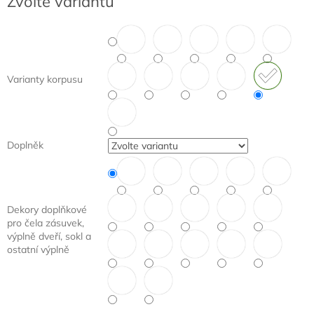
Zvolte variantu
cena:
Varianty korpusu
Doplněk
Dekory doplňkové
pro čela zásuvek,
výplně dveří, sokl a
ostatní výplně