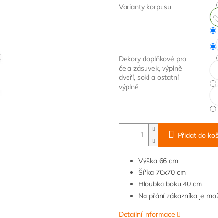
Varianty korpusu
Dekory doplňkové pro
čela zásuvek, výplně
dveří, sokl a ostatní
výplně
Přidat do koš
Výška
66 cm
Šířka
70x70 cm
Hloubka
boku 40 cm
Na přání zákazníka je m
Detailní informace