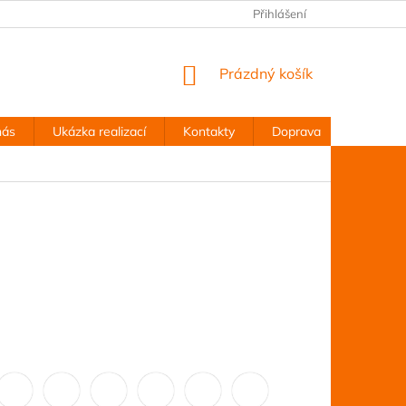
Přihlášení
NÁKUPNÍ
Prázdný košík
KOŠÍK
nás
Ukázka realizací
Kontakty
Doprava
Obchodn