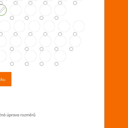
íku
ožná úprava rozměrů