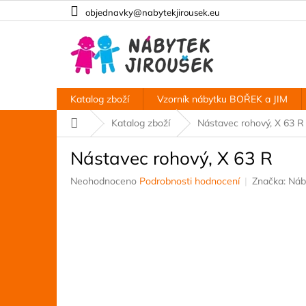
Přejít
objednavky@nabytekjirousek.eu
na
obsah
Katalog zboží
Vzorník nábytku BOŘEK a JIM
Domů
Katalog zboží
Nástavec rohový, X 63 R
Nástavec rohový, X 63 R
Průměrné
Neohodnoceno
Podrobnosti hodnocení
Značka:
Náb
hodnocení
produktu
je
0,0
z
5
hvězdiček.