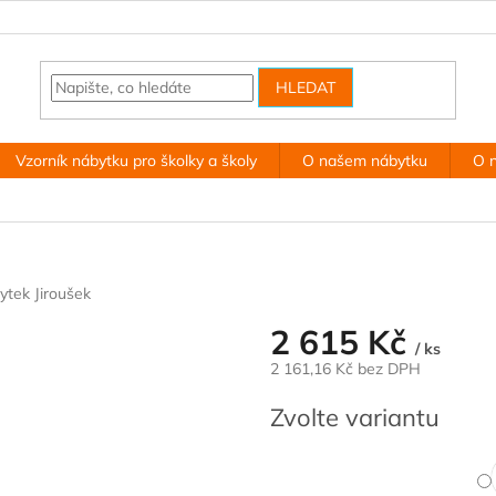
HLEDAT
Vzorník nábytku pro školky a školy
O našem nábytku
O 
ytek Jiroušek
2 615 Kč
/ ks
2 161,16 Kč bez DPH
Měrná
Zvolte variantu
cena: