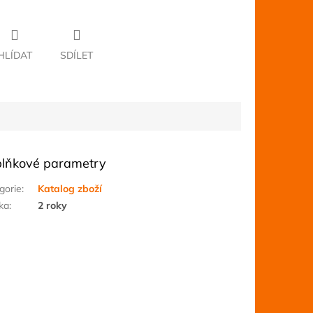
HLÍDAT
SDÍLET
lňkové parametry
gorie
:
Katalog zboží
ka
:
2 roky