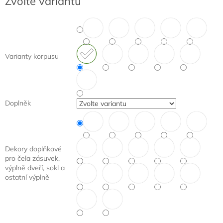
Zvolte variantu
cena:
Varianty korpusu
Doplněk
Dekory doplňkové
pro čela zásuvek,
výplně dveří, sokl a
ostatní výplně