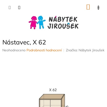
Přejít
NÁKU
na
obsah
KOŠÍK
Nástavec, X 62
Průměrné
Neohodnoceno
Podrobnosti hodnocení
Značka:
Nábytek Jiroušek
hodnocení
produktu
je
0,0
z
5
hvězdiček.