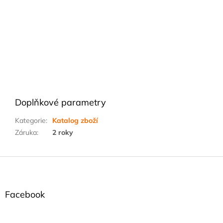
Doplňkové parametry
Kategorie
:
Katalog zboží
Záruka
:
2 roky
Z
á
p
a
Facebook
t
í