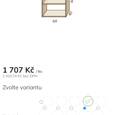
1 707 Kč
/ ks
1 410,74 Kč bez DPH
Měrná
Zvolte variantu
cena: