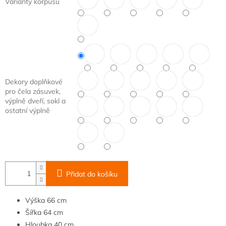
Varianty korpusu
Dekory doplňkové
pro čela zásuvek,
výplně dveří, sokl a
ostatní výplně
Přidat do košíku
Výška
66 cm
Šířka
64
cm
Hloubka
40 cm