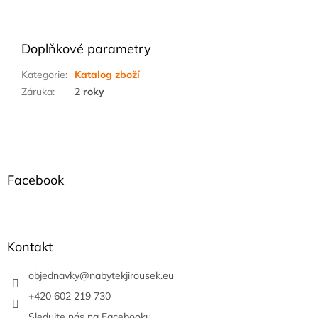
Doplňkové parametry
Kategorie
:
Katalog zboží
Záruka
:
2 roky
Z
á
p
a
Facebook
t
í
Kontakt
objednavky
@
nabytekjirousek.eu
+420 602 219 730
Sledujte nás na Facebooku