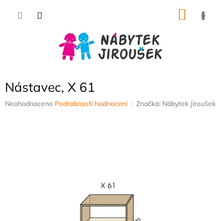
Přejít
NÁKU
na
obsah
KOŠÍK
Nástavec, X 61
Průměrné
Neohodnoceno
Podrobnosti hodnocení
Značka:
Nábytek Jiroušek
hodnocení
produktu
je
0,0
z
5
hvězdiček.