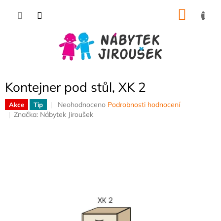
Přejít
NÁKU
na
obsah
KOŠÍK
Kontejner pod stůl, XK 2
Průměrné
Neohodnoceno
Podrobnosti hodnocení
Akce
Tip
hodnocení
Značka:
Nábytek Jiroušek
produktu
je
0,0
z
5
hvězdiček.