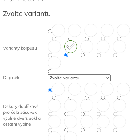
Měrná
Zvolte variantu
cena:
Varianty korpusu
Doplněk
Dekory doplňkové
pro čela zásuvek,
výplně dveří, sokl a
ostatní výplně