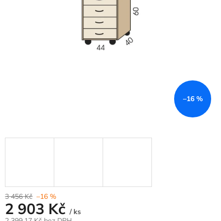
–16 %
3 456 Kč
–16 %
2 903 Kč
/ ks
2 399,17 Kč bez DPH