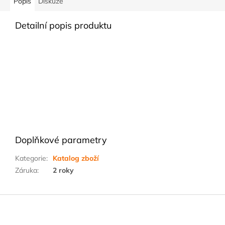
Popis
Diskuze
Detailní popis produktu
Doplňkové parametry
Kategorie
:
Katalog zboží
Záruka
:
2 roky
Z
á
p