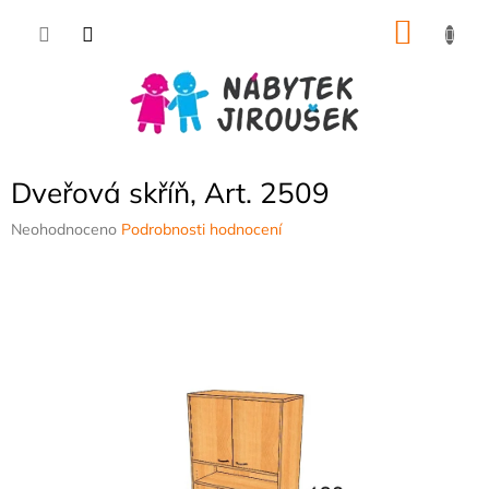
Přejít
NÁKU
na
obsah
KOŠÍK
Dveřová skříň, Art. 2509
Průměrné
Neohodnoceno
Podrobnosti hodnocení
hodnocení
produktu
je
0,0
z
5
hvězdiček.