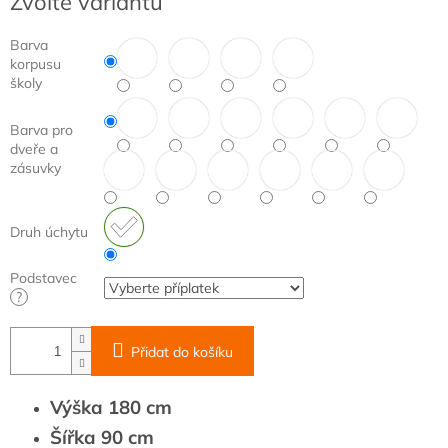
Zvolte variantu
cena:
Barva
korpusu
školy
Barva pro
dveře a
zásuvky
Druh úchytu
Podstavec
?
Přidat do košíku
Výška 180 cm
Šířka 90 cm