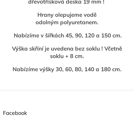
dřevotřísková deska 19 mm !
Hrany olepujeme vodě
odolným polyuretanem.
Nabízíme v šířkách 45, 90, 120 a 150 cm.
Výška skříní je uvedena bez soklu ! Včetně
soklu + 8 cm.
Nabízíme výšky 30, 60, 80, 140 a 180 cm.
Z
á
p
a
Facebook
t
í