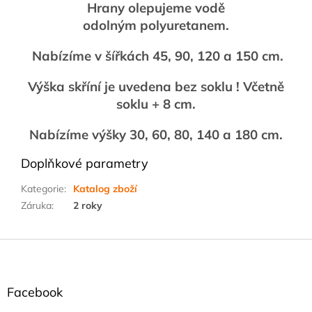
Hrany olepujeme vodě
odolným polyuretanem.
Nabízíme v šířkách 45, 90, 120 a 150 cm.
Výška skříní je uvedena bez soklu ! Včetně
soklu + 8 cm.
Nabízíme výšky 30, 60, 80, 140 a 180 cm.
Doplňkové parametry
Kategorie
:
Katalog zboží
Záruka
:
2 roky
Z
á
p
a
Facebook
t