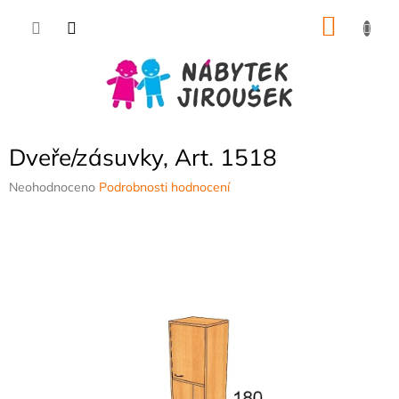
Přejít
NÁKU
na
obsah
KOŠÍK
Dveře/zásuvky, Art. 1518
Průměrné
Neohodnoceno
Podrobnosti hodnocení
hodnocení
produktu
je
0,0
z
5
hvězdiček.