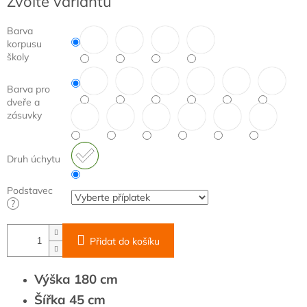
Zvolte variantu
cena:
Barva
korpusu
školy
Barva pro
dveře a
zásuvky
Druh úchytu
Podstavec
?
Přidat do košíku
Výška 180 cm
Šířka 45 cm