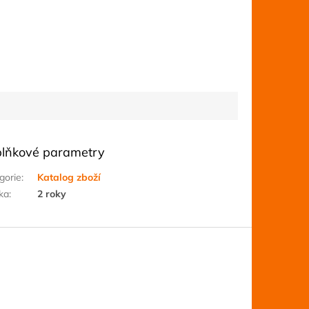
lňkové parametry
gorie
:
Katalog zboží
ka
:
2 roky