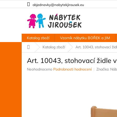
Přejít
objednavky@nabytekjirousek.eu
na
obsah
Katalog zboží
Vzorník nábytku BOŘEK a JIM
Domů
Katalog zboží
Art. 10043, stohovací ži
Art. 10043, stohovací židle
Průměrné
Neohodnoceno
Podrobnosti hodnocení
Značka:
Náb
hodnocení
produktu
je
0,0
z
5
hvězdiček.