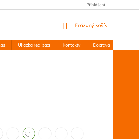
Přihlášení
NÁKUPNÍ
Prázdný košík
KOŠÍK
nás
Ukázka realizací
Kontakty
Doprava
Obchodn