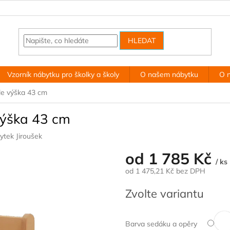
HLEDAT
Vzorník nábytku pro školky a školy
O našem nábytku
O 
dle výška 43 cm
 výška 43 cm
ytek Jiroušek
od
1 785 Kč
/ ks
od
1 475,21 Kč
bez DPH
Měrná
Zvolte variantu
cena:
Barva sedáku a opěry