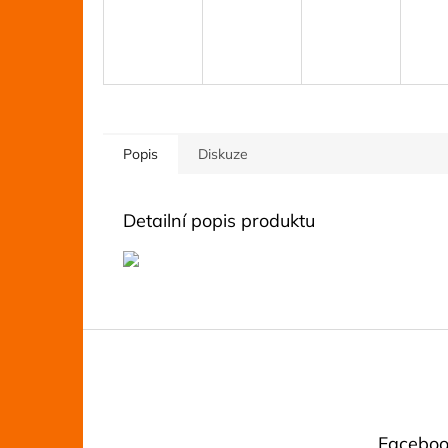
Popis
Diskuze
Detailní popis produktu
Z
á
p
a
t
Faceboo