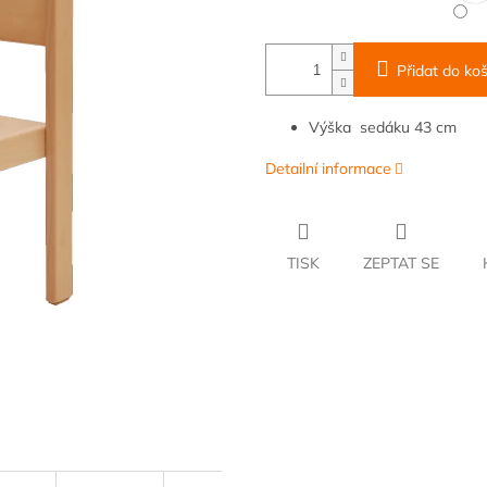
Přidat do koš
Výška
sedáku 43 cm
Detailní informace
TISK
ZEPTAT SE