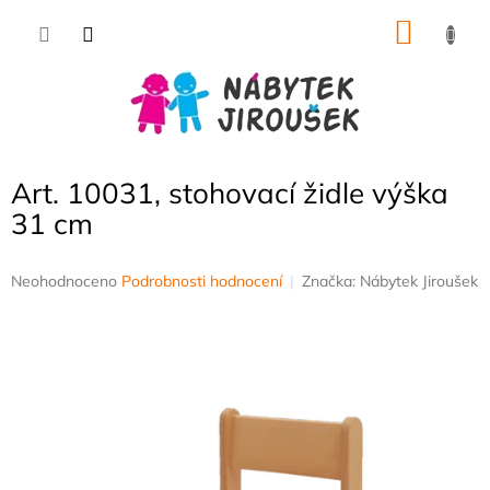
Přejít
NÁKU
na
obsah
KOŠÍK
Art. 10031, stohovací židle výška
31 cm
Průměrné
Neohodnoceno
Podrobnosti hodnocení
Značka:
Nábytek Jiroušek
hodnocení
produktu
je
0,0
z
5
hvězdiček.