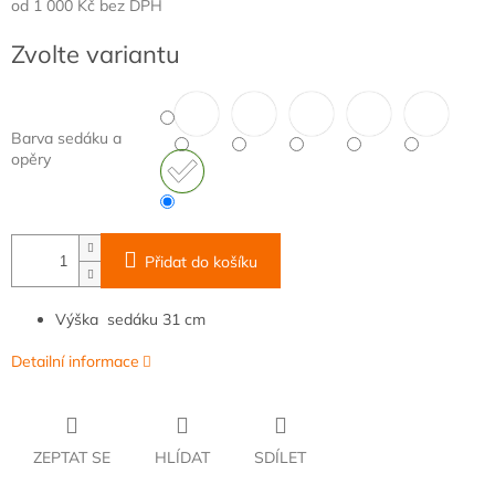
od
1 000 Kč
bez DPH
Měrná
Zvolte variantu
cena:
Barva sedáku a
opěry
Přidat do košíku
Výška
sedáku 31 cm
Detailní informace
ZEPTAT SE
HLÍDAT
SDÍLET