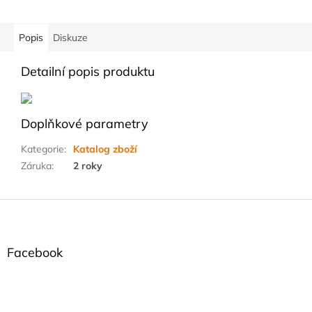
Popis
Diskuze
Detailní popis produktu
Doplňkové parametry
Kategorie
:
Katalog zboží
Záruka
:
2 roky
Z
á
p
a
Facebook
t
í