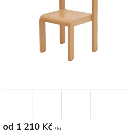
od
1 210 Kč
/ ks